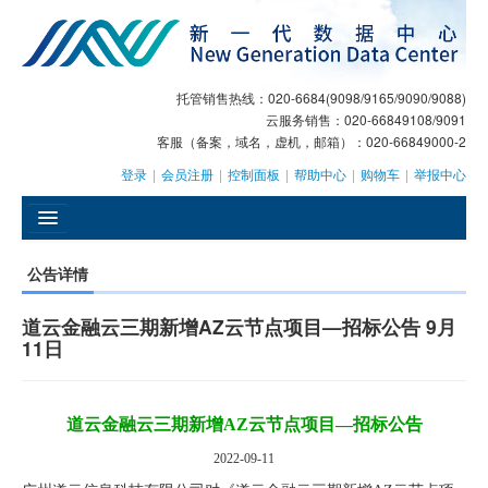
托管销售热线：020-6684(9098/9165/9090/9088)
云服务销售：020-66849108/9091
客服（备案，域名，虚机，邮箱）：020-66849000-2
登录
|
会员注册
|
控制面板
|
帮助中心
|
购物车
|
举报中心
󰄫
公告详情
GEO
道云金融云三期新增AZ云节点项目—招标公告 9月
AI客服
11日
大模型服务
道云金融云三期新增
AZ
云节点项目
—
招标公告
主机托管
2022-09-11
域名注册