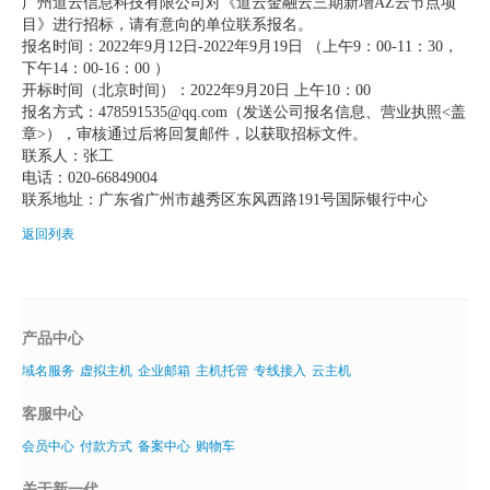
广州道云信息科技有限公司对《道云金融云三期新增
AZ
云节点项
目》进行招标，请有意向的单位联系报名。
虚拟主机
报名时间：2022年
9
月
12
日-2022年
9
月
19
日 （上午9：
00-11
：
30
，
下午
14
：
00-16
：
00
）
企业邮箱
开标时间（北京时间）：2022年
9
月
20
日 上午
10
：
00
报名方式：
478591535@qq.com
（发送公司报名信息、营业执照
<
盖
SSL证书
章
>
），审核通过后将回复邮件，以获取招标文件。
联系人：张工
云主机
电话：020-66849004
联系地址：广东省广州市越秀区东风西路191号国际银行中心
客服中心
返回列表
企业文化
产品中心
域名服务
虚拟主机
企业邮箱
主机托管
专线接入
云主机
客服中心
会员中心
付款方式
备案中心
购物车
关于新一代