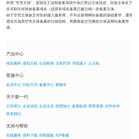
所谓 “空壳主体”，是指在工信部备案系统中虽已登记主体信息，但该主体名下
未关联任何有效备案域名（或原有域名备案已被注销）的备案主体。
虚拟主机
由于空壳主体缺乏对应的接入服务商，不符合新增网站备案的基础要求，通常
需先完成原空壳主体备案的注销流程，再重新提交完整的主体及网站备案申
企业邮箱
请。
SSL证书
云主机
产品中心
客服中心
域名服务
虚拟主机
企业邮箱
主机托管
专线接入
云主机
企业文化
客服中心
会员中心
付款方式
备案中心
购物车
关于新一代
公司简介
企业动态
企业文化
招贤纳士
参观机房
荣誉资质
合作伙伴
联系我们
支持与帮助
在线服务
资料下载
控制面板
ICP备案