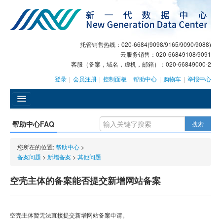
托管销售热线：020-6684(9098/9165/9090/9088)
云服务销售：020-66849108/9091
客服（备案，域名，虚机，邮箱）：020-66849000-2
登录
|
会员注册
|
控制面板
|
帮助中心
|
购物车
|
举报中心
󰄫
帮助中心FAQ
搜索
GEO
您所在的位置:
帮助中心
>
AI客服
备案问题
>
新增备案
>
其他问题
大模型服务
空壳主体的备案能否提交新增网站备案
主机托管
空壳主体暂无法直接提交新增网站备案申请。
域名注册