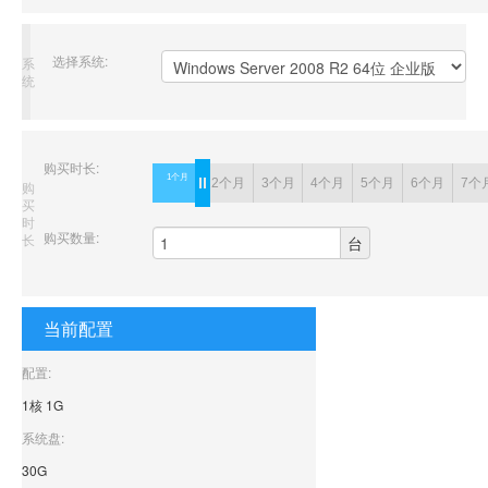
选择系统:
系
统
购买时长:
1个月
1个月
2个月
3个月
4个月
5个月
6个月
7个
购
买
时
购买数量:
长
台
当前配置
配置:
1核 1G
系统盘:
30G