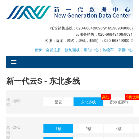
托管销售热线：020-6684(9098/9165/9090/9088)
云服务销售：020-66849108/9091
客服（备案，域名，虚机，邮箱）：020-66849000-2
登录
|
会员注册
|
控制面板
|
帮助中心
|
购物车
|
举报中心
󰄫
新一代云S - 东北多线
GEO
高防
9折优
AI客服
地
地域:
星云
东北多线
香港 (国际)
域
大模型服务
主机托管
CPU:
基
1核
2核
4核
础
域名注册
配