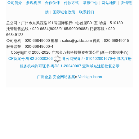
公司简介
|
参观机房
|
合作伙伴
|
付款方式
|
举报中心
|
网站地图
|
友情链
接
|
国际域名政策
|
联系我们
总公司：广州市东风西路191号国际银行中心首层B01室 邮编：510180
托管销售热线：020-6684(9098/9165/9090/9088) 托管客服：020-
66849123
公司总机：020-66849000 邮箱：sales@gzidc.com 传真：020-66849015
服务监督：020-66849000-4
Copyright © 2000-2026 广东金万邦科技投资有限公司(新一代数据中心)
ICP备案号:粤B2-20030206
粤公网安备:44010402001679号
域名注册
服务机构许可证书-粤D3.1-20240007
查询域名注册批复公示
广州金盾
安全网站备案
o
Verisign
Icann