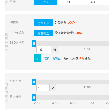
内存:
1G
2G
4G
置
虚拟主机
企业邮箱
I/0优化:
免费赠送
I/O优化
免费开启
SSL证书
SSD系统盘:
系统盘免费赠送
30G
免费赠送
优
云主机
化
与
SSD数据盘:
储
客服中心
G
500G
存
+
企业文化
增加一块硬盘
还可以添加
4块
硬盘
公网带宽:
网
M
150M
络
与
带
防御峰值:
宽
20G
30G
50G
100G
2