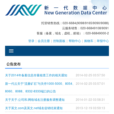
托管销售热线：020-6684(9098/9165/9090/9088)
云服务销售：020-66849108/9091
客服（备案，域名，虚机，邮箱）：020-66849000-2
登录
|
会员注册
|
控制面板
|
帮助中心
|
购物车
|
举报中心
󰄫
公告发布
GEO
关于2014年备案信息存量核查工作的相关通知
2014-02-25 03:57:50
AI客服
新一代云关于“流量矿石”与关停1000-5000、8054、
2014-02-25 03:57:01
大模型服务
8060、8088、8332-8333端口的公告
关于关于.公司和.网络域名注册服务调整通知
2014-01-22 03:58:31
主机托管
关于英文.com及英文.net域名促销结束通知
2013-12-19 03:59:13
域名注册