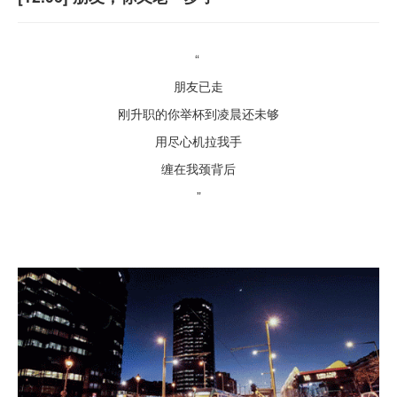
“
朋友已走
刚升职的你举杯到凌晨还未够
用尽心机拉我手
缠在我颈背后
”