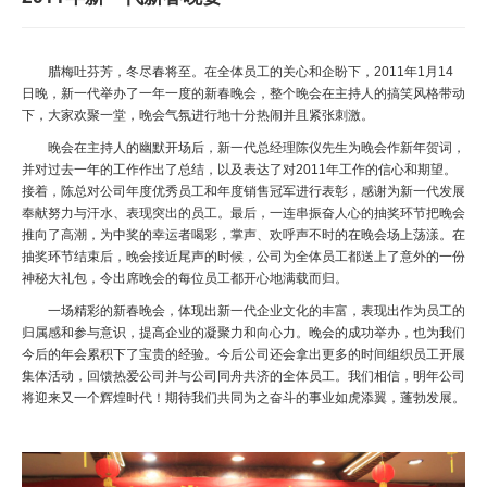
腊梅吐芬芳，冬尽春将至。
在全体员工的关心和企盼下，
2011
年
1
月
14
日晚，新一代举办了一年一度的新春晚会，整个晚会在主持人的搞笑风格带动
下，大家欢聚一堂，晚会气氛进行地十分热闹并且紧张刺激。
晚会在主持人的幽默开场后，新一代总经理陈仪先生
为晚会作新年贺词
，
并对过去一年的工作作出了总结，以及表达了对
2011
年工作的信心和期望。
接着，陈总对公司年度优秀员工和年度销售冠军进行表彰，感谢
为新一代发展
奉献努力与汗水、表现突出的员工。最后，一连串振奋人心的抽奖环节把晚会
推向了高潮，为中奖的幸运者喝彩，掌声、欢呼声不时的在晚会场上荡漾。在
抽奖环节结束后，晚会接近尾声的时候，公司为全体员工都送上了意外的一份
神秘大礼包，令出席晚会的每位员工都开心地满载而归。
一场精彩的新春晚会，体现出新一代企业文化的丰富，表现出作为员工的
归属感和参与意识，提高企业的凝聚力和向心力。晚会的成功举办，也为我们
今后的年会累积下了宝贵的经验。今后公司还会拿出更多的时间组织员工开展
集体活动，回馈热爱公司并与公司同舟共济的全体员工。
我们相信，明年公司
将迎来又一个辉煌时代！期待我们共同为之奋斗的事业如虎添翼，蓬勃发展。