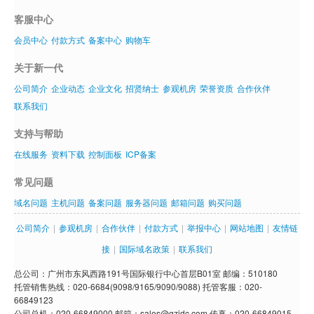
客服中心
会员中心
付款方式
备案中心
购物车
关于新一代
公司简介
企业动态
企业文化
招贤纳士
参观机房
荣誉资质
合作伙伴
联系我们
支持与帮助
在线服务
资料下载
控制面板
ICP备案
常见问题
域名问题
主机问题
备案问题
服务器问题
邮箱问题
购买问题
公司简介
|
参观机房
|
合作伙伴
|
付款方式
|
举报中心
|
网站地图
|
友情链
接
|
国际域名政策
|
联系我们
总公司：广州市东风西路191号国际银行中心首层B01室 邮编：510180
托管销售热线：020-6684(9098/9165/9090/9088) 托管客服：020-
66849123
公司总机：020-66849000 邮箱：sales@gzidc.com 传真：020-66849015