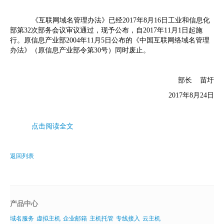
虚拟主机
《互联网域名管理办法》已经
2017
年
8
月
16
日工业和信息化
部第
32
次部务会议审议通过，现予公布，自
2017
年
11
月
1
日起施
企业邮箱
行。原信息产业部
2004
年
11
月
5
日公布的《中国互联网络域名管理
办法》（原信息产业部令第
30
号）同时废止。
SSL证书
云主机
部长
苗圩
客服中心
2017
年
8
月
24
日
企业文化
点击阅读全文
返回列表
产品中心
域名服务
虚拟主机
企业邮箱
主机托管
专线接入
云主机