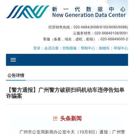
托管销售热线：020-6684(9098/9165/9090/9088)
云服务销售：020-66849108/9091
客服（备案，域名，虚机，邮箱）：020-66849000-2
登录
|
会员注册
|
控制面板
|
帮助中心
|
购物车
|
举报中心
󰄫
公告详情
GEO
【警方通报】广州警方破获扫码机动车违停告知单
AI客服
诈骗案
大模型服务
头条新闻
主机托管
域名注册
广州市公安局新闻办公室今天（10月8日）通报：广州警