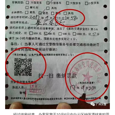
经
过缜密侦查，办案民警于10月6日在白云区钟落潭镇将犯罪