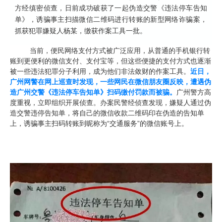
方经缜密侦查，日前成功破获了一起伪造交警《违法停车告知
虚拟主机
单》，诱骗事主扫描微信二维码进行转账的新型网络诈骗案，
抓获犯罪嫌疑人杨某，缴获作案工具一批。
企业邮箱
当前，便民网络支付方式被广泛应用，从普通的手机银行转
SSL证书
账到更便利的微信支付、支付宝等，但这些便捷的支付方式也逐渐
被一些违法犯罪分子利用，成为他们非法敛财的作案工具。
近日，
云主机
广州网警在网上巡查时发现，一些网民在微信朋友圈反映，遭遇伪
造广州交警《违法停车告知单》扫码缴付罚款而被骗。
广州警方高
客服中心
度重视，立即组织开展侦查。办案民警经侦查发现，嫌疑人通过伪
造交警违停告知单，将自己的微信收款二维码印在伪造的告知单
企业文化
上，诱骗事主扫码转账到昵称为“交通服务”的微信账号上。