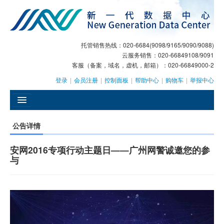
托管销售热线：020-6684(9098/9165/9090/9088)
云服务销售：020-66849108/9091
客服（备案，域名，虚机，邮箱）：020-66849000-2
登录
|
会员注册
|
控制面板
|
帮助中心
|
购物车
|
举报中心
󰄫
公告详情
GEO
安网2016专项行动主题日——广州网警诚邀您的参
AI客服
与
大模型服务
主机托管
域名注册