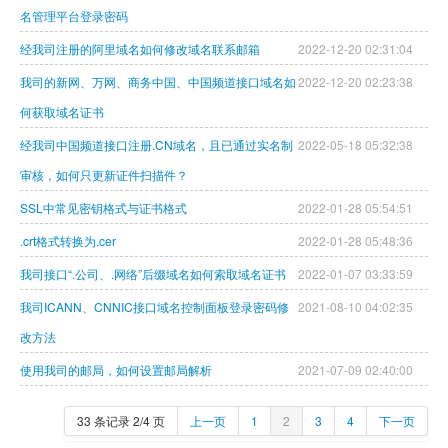
名管理平台登录密码
虚拟主机
经我司注册的阿里域名如何修改域名联系邮箱
2022-12-20 02:31:04
企业邮箱
我司的新网、万网、商务中国、中国频道接口域名如
2022-12-20 02:23:38
SSL证书
何获取域名证书
经我司中国频道接口注册.CN域名，且已通过实名制
2022-05-18 05:32:38
云主机
审核，如何只更新证件扫描件？
客服中心
SSL中常见密钥格式与证书格式
2022-01-28 05:54:51
企业文化
.crt格式转换为.cer
2022-01-28 05:48:36
我司接口“.公司、.网络”后缀域名如何索取域名证书
2022-01-07 03:33:59
我司ICANN、CNNIC接口域名控制面板登录密码修
2021-08-10 04:02:35
改方法
使用我司的邮局，如何设置邮局解析
2021-07-09 02:40:00
33 条记录 2/4 页
上一页
1
2
3
4
下一页