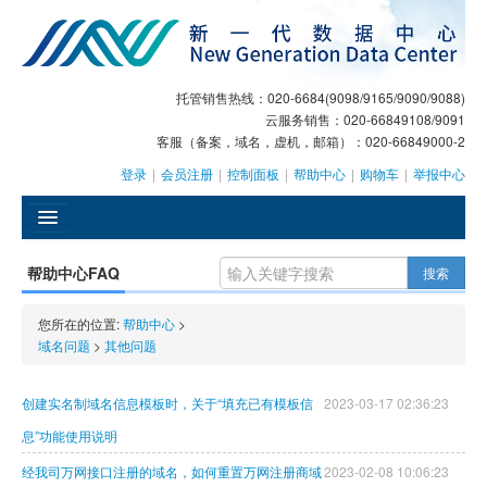
托管销售热线：020-6684(9098/9165/9090/9088)
云服务销售：020-66849108/9091
客服（备案，域名，虚机，邮箱）：020-66849000-2
登录
|
会员注册
|
控制面板
|
帮助中心
|
购物车
|
举报中心
󰄫
帮助中心FAQ
搜索
GEO
您所在的位置:
帮助中心
>
AI客服
域名问题
>
其他问题
大模型服务
创建实名制域名信息模板时，关于“填充已有模板信
2023-03-17 02:36:23
主机托管
息”功能使用说明
经我司万网接口注册的域名，如何重置万网注册商域
2023-02-08 10:06:23
域名注册