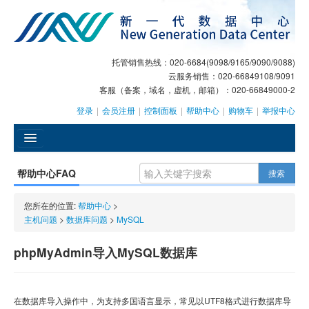
托管销售热线：020-6684(9098/9165/9090/9088)
云服务销售：020-66849108/9091
客服（备案，域名，虚机，邮箱）：020-66849000-2
登录
|
会员注册
|
控制面板
|
帮助中心
|
购物车
|
举报中心
󰄫
帮助中心FAQ
搜索
GEO
您所在的位置:
帮助中心
>
AI客服
主机问题
>
数据库问题
>
MySQL
大模型服务
phpMyAdmin导入MySQL数据库
主机托管
在数据库导入操作中，为支持多国语言显示，常见以
UTF8格式进行数据库导
域名注册