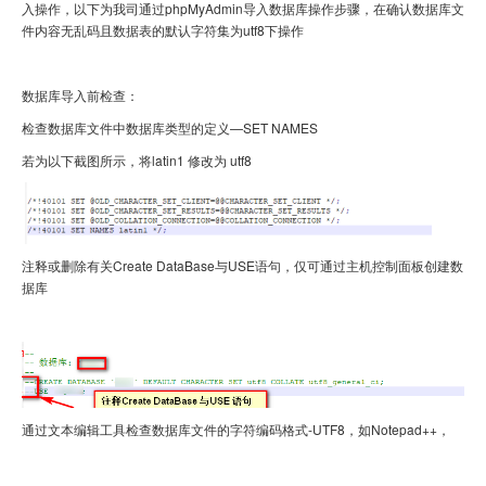
入操作，以下为我司通过phpMyAdmin
导入数据库操作步骤，在确认数据库文
件内容无乱码且数据表的默认字符集为
utf8下操作
虚拟主机
企业邮箱
数据库导入前检查：
SSL证书
检查数据库文件中数据库类型的定义—SET NAMES
若为以下截图所示，将latin1
修改为
utf8
云主机
客服中心
企业文化
注释或删除有关
Create DataBase
与
USE语句，仅可通过主机控制面板创建数
据库
通过文本编辑工具检查数据库文件的字符编码格式-UTF8，如Notepad++，