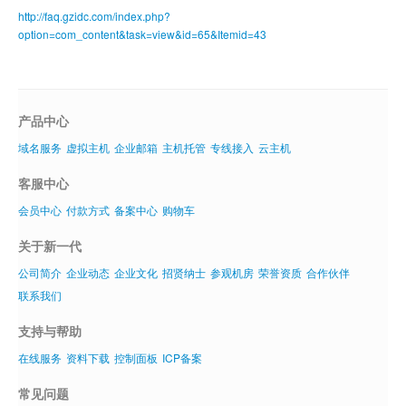
http://faq.gzidc.com/index.php?
虚拟主机
option=com_content&task=view&id=65&Itemid=43
企业邮箱
SSL证书
产品中心
云主机
域名服务
虚拟主机
企业邮箱
主机托管
专线接入
云主机
客服中心
客服中心
企业文化
会员中心
付款方式
备案中心
购物车
关于新一代
公司简介
企业动态
企业文化
招贤纳士
参观机房
荣誉资质
合作伙伴
联系我们
支持与帮助
在线服务
资料下载
控制面板
ICP备案
常见问题