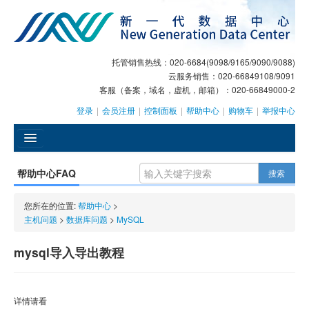
托管销售热线：020-6684(9098/9165/9090/9088)
云服务销售：020-66849108/9091
客服（备案，域名，虚机，邮箱）：020-66849000-2
登录
|
会员注册
|
控制面板
|
帮助中心
|
购物车
|
举报中心
󰄫
帮助中心FAQ
搜索
GEO
您所在的位置:
帮助中心
>
AI客服
主机问题
>
数据库问题
>
MySQL
大模型服务
mysql导入导出教程
主机托管
详情请看
域名注册