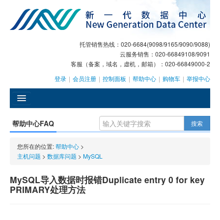
托管销售热线：020-6684(9098/9165/9090/9088)
云服务销售：020-66849108/9091
客服（备案，域名，虚机，邮箱）：020-66849000-2
登录
|
会员注册
|
控制面板
|
帮助中心
|
购物车
|
举报中心
󰄫
帮助中心FAQ
搜索
GEO
您所在的位置:
帮助中心
>
AI客服
主机问题
>
数据库问题
>
MySQL
大模型服务
MySQL导入数据时报错Duplicate entry 0 for key
PRIMARY处理方法
主机托管
域名注册