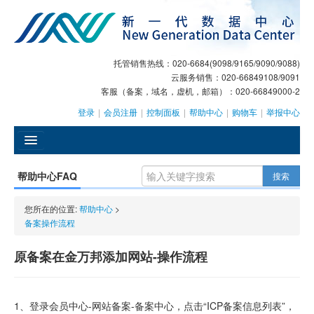
托管销售热线：020-6684(9098/9165/9090/9088)
云服务销售：020-66849108/9091
客服（备案，域名，虚机，邮箱）：020-66849000-2
登录
|
会员注册
|
控制面板
|
帮助中心
|
购物车
|
举报中心
󰄫
帮助中心FAQ
搜索
GEO
您所在的位置:
帮助中心
>
AI客服
备案操作流程
大模型服务
原备案在金万邦添加网站-操作流程
主机托管
1、登录会员中心-网站备案-备案中心，点击“ICP备案信息列表”，
域名注册