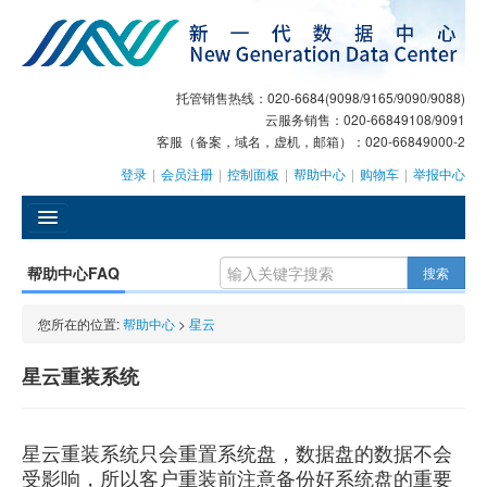
托管销售热线：020-6684(9098/9165/9090/9088)
云服务销售：020-66849108/9091
客服（备案，域名，虚机，邮箱）：020-66849000-2
登录
|
会员注册
|
控制面板
|
帮助中心
|
购物车
|
举报中心
󰄫
帮助中心FAQ
搜索
GEO
您所在的位置:
帮助中心
>
星云
AI客服
星云重装系统
大模型服务
主机托管
星云重装系统只会重置系统盘，数据盘的数据不会
受影响，所以客户重装前注意备份好系统盘的重要
域名注册