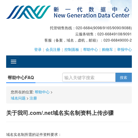
托管销售热线：020-6684(9098/9165/9090/9088)
云服务销售：020-66849108/9091
客服（备案，域名，虚机，邮箱）：020-66849000-2
登录
|
会员注册
|
控制面板
|
帮助中心
|
购物车
|
举报中心
󰄫
帮助中心FAQ
搜索
GEO
您所在的位置:
帮助中心
>
AI客服
域名问题
>
注册
大模型服务
关于我司.com/.net域名实名制资料上传步骤
主机托管
域名实名制所需的证件资料要求：
域名注册