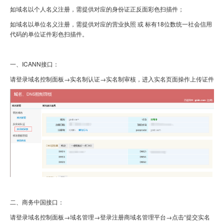
如域名以个人名义注册
，需提供对应的
身份证
正反面彩色
扫描件；
虚拟主机
如域名以单位名义注册
，
需提供
对应的营业执照
或
标有
18位数统一社会信用
代码的单位证件彩色
扫描件。
企业邮箱
SSL证书
一、
ICANN接口：
云主机
请登录域名控制面板
→实名制认证→实名制
审核
，进入实名页面操作上传证件
客服中心
企业文化
二、商务中国接口：
请登录域名控制面板
→域名管理→登录注册商域名管理平台→点击“
提交
实名