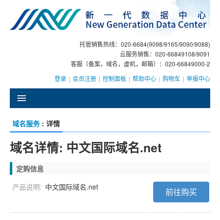
托管销售热线：020-6684(9098/9165/9090/9088)
云服务销售：020-66849108/9091
客服（备案，域名，虚机，邮箱）：020-66849000-2
登录
|
会员注册
|
控制面板
|
帮助中心
|
购物车
|
举报中心
󰄫
域名服务
: 详情
GEO
域名详情: 中文国际域名.net
AI客服
定购信息
大模型服务
产品说明:
中文国际域名.net
前往购买
主机托管
域名注册