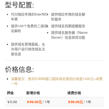
型号配置:
虚拟主机
代付相应年限的InterNIC
提供相应年限的域名解
企业邮箱
年费
析服务
提供100个免费的二级域
提供域名到期提醒服务
SSL证书
名解析
提供域名服务器（Name
云主机
Server）信息修改功能
提供域名管理面板，允
客服中心
许用户自行修改域名注
册信息
企业文化
价格信息:
温馨提示：我司ICANN接口国际域名赎回价格是1000元+续费
一年
押金
新增价格
续费价格
￥0.00
￥99.00元
/
1年
￥99.00元
/
1年