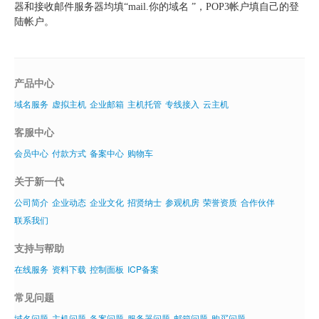
器和接收邮件服务器均填“
mail.
你的域名 ”，
POP3
帐户填自己的登
虚拟主机
陆帐户。
企业邮箱
SSL证书
产品中心
域名服务
虚拟主机
企业邮箱
主机托管
专线接入
云主机
云主机
客服中心
客服中心
会员中心
付款方式
备案中心
购物车
企业文化
关于新一代
公司简介
企业动态
企业文化
招贤纳士
参观机房
荣誉资质
合作伙伴
联系我们
支持与帮助
在线服务
资料下载
控制面板
ICP备案
常见问题
域名问题
主机问题
备案问题
服务器问题
邮箱问题
购买问题