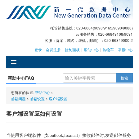
托管销售热线：020-6684(9098/9165/9090/9088)
云服务销售：020-66849108/9091
客服（备案，域名，虚机，邮箱）：020-66849000-2
登录
|
会员注册
|
控制面板
|
帮助中心
|
购物车
|
举报中心
󰄫
帮助中心FAQ
搜索
GEO
您所在的位置:
帮助中心
>
AI客服
邮箱问题
>
邮箱设置
>
客户端设置
大模型服务
客户端设置应如何设置
主机托管
域名注册
当使用客户端软件（如
outlook,foxmail
）接收邮件时
,
发送邮件服务