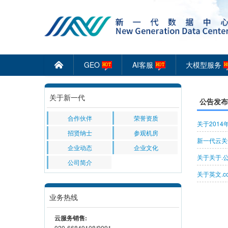
GEO
AI客服
大模型服务
󰄫
关于新一代
公告发布
合作伙伴
荣誉资质
关于201
招贤纳士
参观机房
新一代云关于
企业动态
企业文化
关于关于.
公司简介
关于英文.c
业务热线
云服务销售:
020-66849108/9091