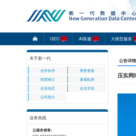
GEO
AI客服
大模型服务
󰄫
关于新一代
公告详情
合作伙伴
荣誉资质
压实网
招贤纳士
参观机房
企业动态
企业文化
公司简介
业务热线
云服务销售:
020-66849108/9091