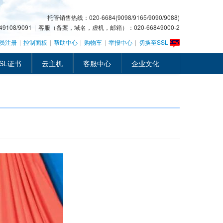
托管销售热线：020-6684(9098/9165/9090/9088)
108/9091
|
客服（备案，域名，虚机，邮箱）：020-66849000-2
员注册
|
控制面板
|
帮助中心
|
购物车
|
举报中心
|
切换至SSL
SL证书
云主机
客服中心
企业文化