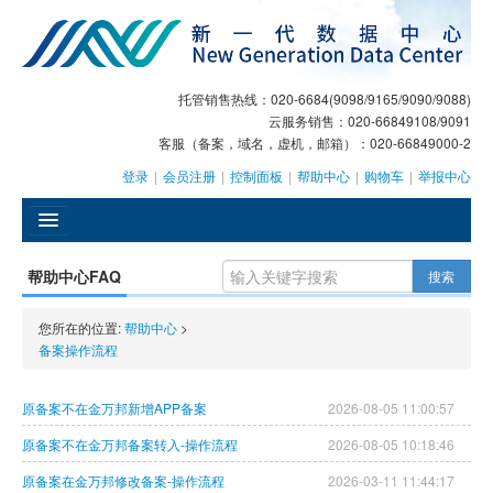
托管销售热线：020-6684(9098/9165/9090/9088)
云服务销售：020-66849108/9091
客服（备案，域名，虚机，邮箱）：020-66849000-2
登录
|
会员注册
|
控制面板
|
帮助中心
|
购物车
|
举报中心
󰄫
帮助中心FAQ
搜索
GEO
您所在的位置:
帮助中心
>
AI客服
备案操作流程
大模型服务
原备案不在金万邦新增APP备案
2026-08-05 11:00:57
主机托管
原备案不在金万邦备案转入-操作流程
2026-08-05 10:18:46
原备案在金万邦修改备案-操作流程
2026-03-11 11:44:17
域名注册