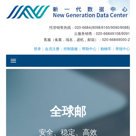
托管销售热线：020-6684(9098/9165/9090/9088)
云服务销售：020-66849108/9091
客服（备案，域名，虚机，邮箱）：020-66849000-2
登录
|
会员注册
|
控制面板
|
帮助中心
|
购物车
|
举报中心
󰄫
GEO
AI客服
全球邮
大模型服务
主机托管
安全、稳定、高效
域名注册