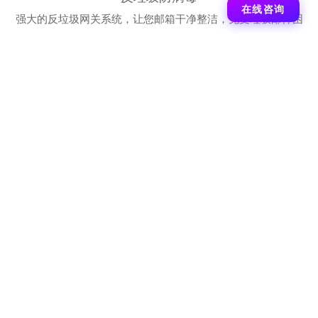
在线咨询
强大的反垃圾网关系统，让您邮箱干净整洁，免受垃圾邮件困
扰
新一代官网
国际先进高效的反病毒引擎，自动实时更新，全面防护。
海外转发
多点海外双向转发，安全送达全球各地，外贸跟单一
触即发
绿色通道
7×24全国咨询服务热线：020-66849068/9050/9150
4小时快速反应机制解决用户疑问