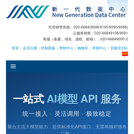
托管销售热线：020-6684(9098/9165/9090/9088)
云服务销售：020-66849108/9091
客服（备案，域名，虚机，邮箱）：020-66849000-2
登录
|
会员注册
|
控制面板
|
帮助中心
|
购物车
|
举报中心
|
切换至SSL
󰄫
GEO
一站式
AI模型 API 服务
AI客服
统一接入 · 灵活调用 · 极致稳定
大模型服务
主机托管
聚合主流大模型能力，提供标准化API接口，无需单独对接各
厂商，