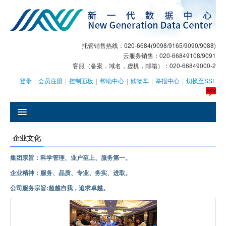
托管销售热线：020-6684(9098/9165/9090/9088)
云服务销售：020-66849108/9091
客服（备案，域名，虚机，邮箱）：020-66849000-2
登录
|
会员注册
|
控制面板
|
帮助中心
|
购物车
|
举报中心
|
切换至SSL
󰄫
企业文化
GEO
集团宗旨：科学管理、业户至上、服务第一。
AI客服
企业精神：服务、品质、专业、务实、进取。
公司服务宗旨:超越自我，追求卓越。
大模型服务
主机托管