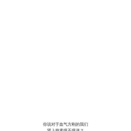
你说对于血气方刚的我们
肾上腺素爆不爆涨？