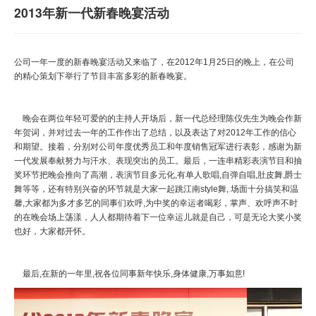
2013年新一代新春晚宴活动
公司一年一度的新春晚宴活动又来临了，在
2012
年
1
月
25
日的晚上，在公司
的精心策划下举行了节目丰富多彩的新春晚宴。
晚会在两位年轻可爱的的主持人开场后，新一代总经理陈仪先生为晚会作新
年贺词，并对过去一年的工作作出了总结，以及表达了对
2012
年工作的信心
和期望。接着，分别对公司年度优秀员工和年度销售冠军进行表彰，感谢为新
一代发展奉献努力与汗水、表现突出的员工。最后，一连串精彩表演节目和抽
奖环节把晚会推向了高潮，表演节目多元化
,
有单人歌唱
,
自弹自唱
,
肚皮舞
,
爵士
舞等等，还有特别兴奋的环节就是大家一起跳江南
style
舞
,
场面十分搞笑和温
馨
,
大家都为多才多艺的同事们欢呼
,
为中奖的幸运者喝彩，掌声、欢呼声不时
的在晚会场上荡漾，人人都期待着下一位幸运儿就是自己，可是无论大奖小奖
也好，大家都开怀。
最后
,
在新的一年里
,
祝各位同事新年快乐
,
身体健康
,
万事如意
!