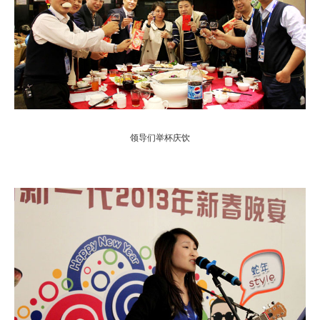
领导们举杯庆饮