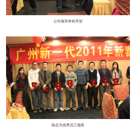
公司领导举杯齐贺
陈总为优秀员工颁奖