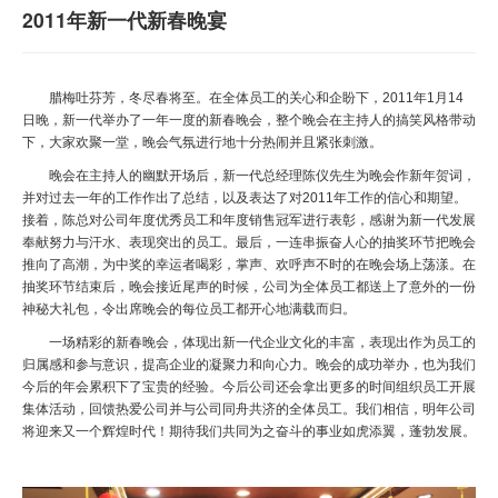
2011年新一代新春晚宴
腊梅吐芬芳，冬尽春将至。
在全体员工的关心和企盼下，
2011
年
1
月
14
日晚，新一代举办了一年一度的新春晚会，整个晚会在主持人的搞笑风格带动
下，大家欢聚一堂，晚会气氛进行地十分热闹并且紧张刺激。
晚会在主持人的幽默开场后，新一代总经理陈仪先生
为晚会作新年贺词
，
并对过去一年的工作作出了总结，以及表达了对
2011
年工作的信心和期望。
接着，陈总对公司年度优秀员工和年度销售冠军进行表彰，感谢
为新一代发展
奉献努力与汗水、表现突出的员工。最后，一连串振奋人心的抽奖环节把晚会
推向了高潮，为中奖的幸运者喝彩，掌声、欢呼声不时的在晚会场上荡漾。在
抽奖环节结束后，晚会接近尾声的时候，公司为全体员工都送上了意外的一份
神秘大礼包，令出席晚会的每位员工都开心地满载而归。
一场精彩的新春晚会，体现出新一代企业文化的丰富，表现出作为员工的
归属感和参与意识，提高企业的凝聚力和向心力。晚会的成功举办，也为我们
今后的年会累积下了宝贵的经验。今后公司还会拿出更多的时间组织员工开展
集体活动，回馈热爱公司并与公司同舟共济的全体员工。
我们相信，明年公司
将迎来又一个辉煌时代！期待我们共同为之奋斗的事业如虎添翼，蓬勃发展。