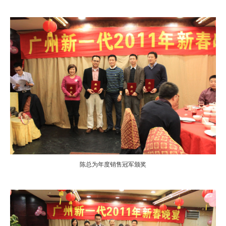
陈总为年度销售冠军颁奖