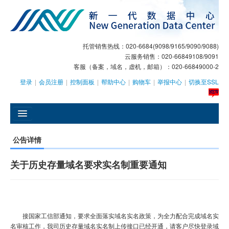
托管销售热线：020-6684(9098/9165/9090/9088)
云服务销售：020-66849108/9091
客服（备案，域名，虚机，邮箱）：020-66849000-2
登录
|
会员注册
|
控制面板
|
帮助中心
|
购物车
|
举报中心
|
切换至SSL
󰄫
公告详情
GEO
关于历史存量域名要求实名制重要通知
AI客服
大模型服务
主机托管
接国家工信部通知，要求全面落实域名实名政策，为全力配合完成域名实
名审核工作，我司历史存量域名实名制上传接口已经开通，请客户尽快登录域