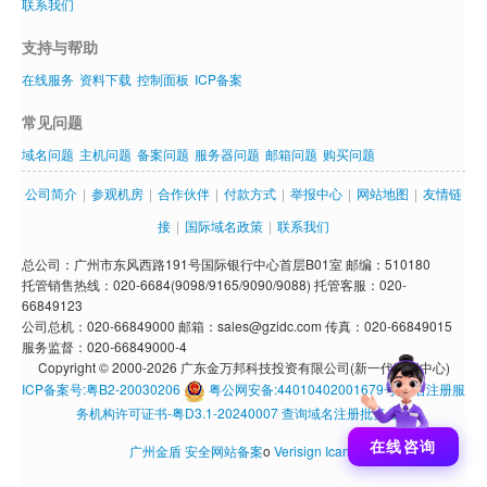
联系我们
支持与帮助
在线服务
资料下载
控制面板
ICP备案
常见问题
域名问题
主机问题
备案问题
服务器问题
邮箱问题
购买问题
公司简介
|
参观机房
|
合作伙伴
|
付款方式
|
举报中心
|
网站地图
|
友情链
接
|
国际域名政策
|
联系我们
总公司：广州市东风西路191号国际银行中心首层B01室 邮编：510180
托管销售热线：020-6684(9098/9165/9090/9088) 托管客服：020-
66849123
公司总机：020-66849000 邮箱：sales@gzidc.com 传真：020-66849015
服务监督：020-66849000-4
Copyright © 2000-2026 广东金万邦科技投资有限公司(新一代数据中心)
ICP备案号:粤B2-20030206
粤公网安备:44010402001679号
域名注册服
务机构许可证书-粤D3.1-20240007
查询域名注册批复公示
在线咨询
广州金盾
安全网站备案
o
Verisign
Icann