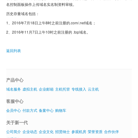
域名注册
名控制面板操作上传域名实名制资料审核。
历史存量域名包括：
虚拟主机
1、2016年7月18日上午8时
之前注册的
.com/.net
域名；
企业邮箱
2、2016年11月7日上午10时
之前注册的
.top
域名。
SSL证书
返回列表
云主机
客服中心
企业文化
产品中心
域名服务
虚拟主机
企业邮箱
主机托管
专线接入
云主机
客服中心
会员中心
付款方式
备案中心
购物车
关于新一代
公司简介
企业动态
企业文化
招贤纳士
参观机房
荣誉资质
合作伙伴