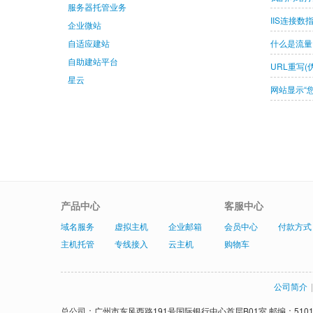
服务器托管业务
IIS连接
企业微站
自适应建站
什么是流量
自助建站平台
URL重写(
星云
网站显示“
产品中心
客服中心
域名服务
虚拟主机
企业邮箱
会员中心
付款方式
主机托管
专线接入
云主机
购物车
公司简介
|
总公司：广州市东风西路191号国际银行中心首层B01室 邮编：5101