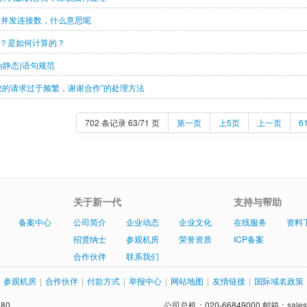
数指并发连接数，什么意思呢
？是如何计算的？
伪静态)语句规范
您的请求过于频繁，谢谢合作”的处理方法
702 条记录 63/71 页
第一页
上5页
上一页
6
关于新一代
支持与帮助
备案中心
公司简介
企业动态
企业文化
在线服务
资料
招贤纳士
参观机房
荣誉资质
ICP备案
合作伙伴
联系我们
参观机房
|
合作伙伴
|
付款方式
|
举报中心
|
网站地图
|
友情链接
|
国际域名政策
80
公司总机：020-66849000 邮箱：sales@