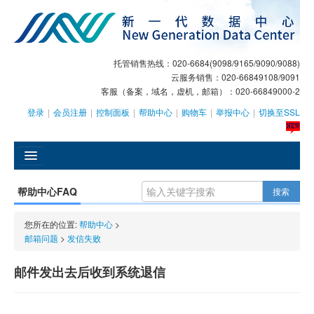
托管销售热线：020-6684(9098/9165/9090/9088)
云服务销售：020-66849108/9091
客服（备案，域名，虚机，邮箱）：020-66849000-2
登录
|
会员注册
|
控制面板
|
帮助中心
|
购物车
|
举报中心
|
切换至SSL
󰄫
帮助中心FAQ
搜索
GEO
您所在的位置:
帮助中心
>
AI客服
邮箱问题
>
发信失败
大模型服务
邮件发出去后收到系统退信
主机托管