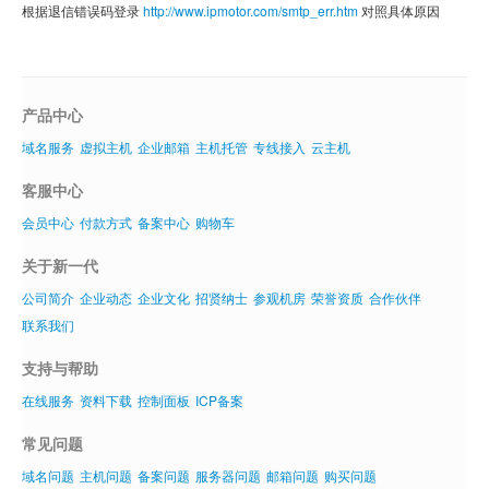
根据退信错误码登录
http://www.ipmotor.com/smtp_err.htm
对照具体原因
域名注册
虚拟主机
企业邮箱
产品中心
SSL证书
域名服务
虚拟主机
企业邮箱
主机托管
专线接入
云主机
云主机
客服中心
会员中心
付款方式
备案中心
购物车
客服中心
关于新一代
企业文化
公司简介
企业动态
企业文化
招贤纳士
参观机房
荣誉资质
合作伙伴
联系我们
支持与帮助
在线服务
资料下载
控制面板
ICP备案
常见问题
域名问题
主机问题
备案问题
服务器问题
邮箱问题
购买问题