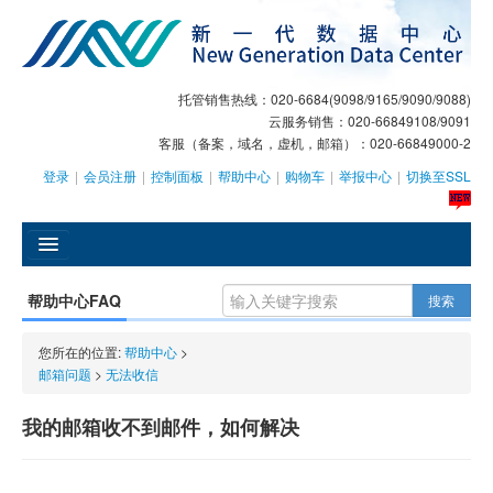
托管销售热线：020-6684(9098/9165/9090/9088)
云服务销售：020-66849108/9091
客服（备案，域名，虚机，邮箱）：020-66849000-2
登录
|
会员注册
|
控制面板
|
帮助中心
|
购物车
|
举报中心
|
切换至SSL
󰄫
帮助中心FAQ
搜索
GEO
您所在的位置:
帮助中心
>
AI客服
邮箱问题
>
无法收信
大模型服务
我的邮箱收不到邮件，如何解决
主机托管