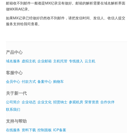
邮箱收不到邮件一般都是MX纪录没有做好。邮箱的解析需要在域名解析界面
域名注册
做MX和A纪录。
虚拟主机
如果MX记录已经做好仍然收不到邮件，请把发信时间、发信人、收信人提交
服务支持给我司查看。
企业邮箱
SSL证书
云主机
产品中心
域名服务
虚拟主机
企业邮箱
主机托管
专线接入
云主机
客服中心
客服中心
企业文化
会员中心
付款方式
备案中心
购物车
关于新一代
公司简介
企业动态
企业文化
招贤纳士
参观机房
荣誉资质
合作伙伴
联系我们
支持与帮助
在线服务
资料下载
控制面板
ICP备案