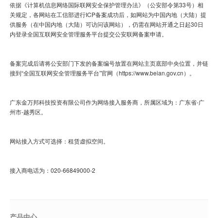
依据《计算机信息网络国际联网安全保护管理办法》（公安部令第
33
号）相
域名注册
关规定，各网站在工信部进行
ICP
备案成功后，如网站为中国内地（大陆）提
供服务（在中国内地（大陆）可访问该网站），仍需在网站开通之日起
30
日
虚拟主机
内登录全国互联网安全管理服务平台提交公安联网备案申请。
企业邮箱
备案完成后请将公安部门下发的备案编号放置在网站主页底部中央位置，并链
SSL证书
接到
“全国互联网安全管理服务平台”官网（
https://www.beian.gov.cn
）。
云主机
广东金万邦科技投资有限公司作为网络接入服务商，所属区域为：广东省
-
广
客服中心
州市
-
越秀区。
企业文化
网站接入方式可选择：租赁虚拟空间。
接入商电话为：
020-66849000-2
产品中心