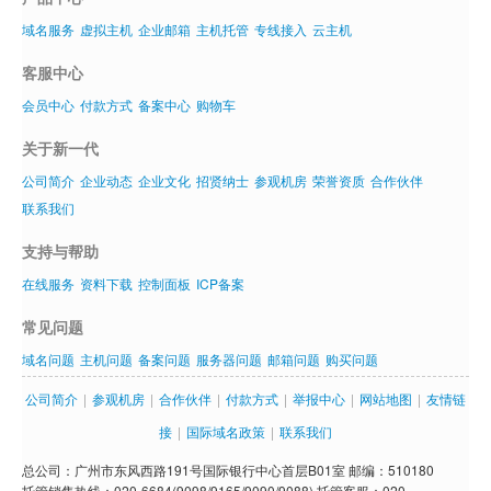
域名服务
虚拟主机
企业邮箱
主机托管
专线接入
云主机
客服中心
会员中心
付款方式
备案中心
购物车
关于新一代
公司简介
企业动态
企业文化
招贤纳士
参观机房
荣誉资质
合作伙伴
联系我们
支持与帮助
在线服务
资料下载
控制面板
ICP备案
常见问题
域名问题
主机问题
备案问题
服务器问题
邮箱问题
购买问题
公司简介
|
参观机房
|
合作伙伴
|
付款方式
|
举报中心
|
网站地图
|
友情链
接
|
国际域名政策
|
联系我们
总公司：广州市东风西路191号国际银行中心首层B01室 邮编：510180
托管销售热线：020-6684(9098/9165/9090/9088) 托管客服：020-