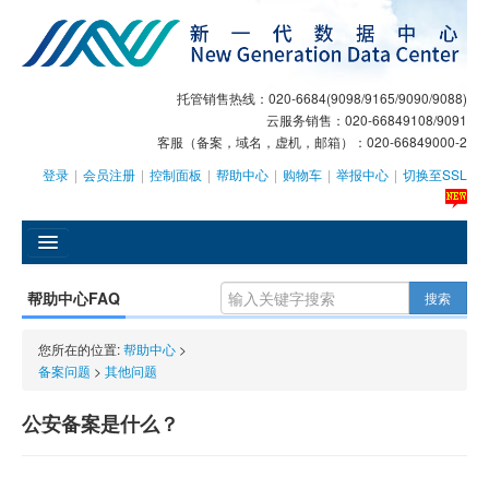
托管销售热线：020-6684(9098/9165/9090/9088)
云服务销售：020-66849108/9091
客服（备案，域名，虚机，邮箱）：020-66849000-2
登录
|
会员注册
|
控制面板
|
帮助中心
|
购物车
|
举报中心
|
切换至SSL
󰄫
帮助中心FAQ
搜索
GEO
您所在的位置:
帮助中心
>
AI客服
备案问题
>
其他问题
大模型服务
公安备案是什么？
主机托管