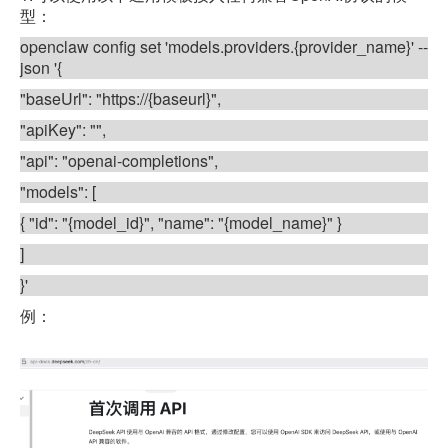
型：
openclaw config set 'models.providers.{provider_name}' --
json '{
"baseUrl": "https://{baseurl}",
"apiKey": "",
"api": "openai-completions",
"models": [
{ "id": "{model_id}", "name": "{model_name}" }
]
}'
例：