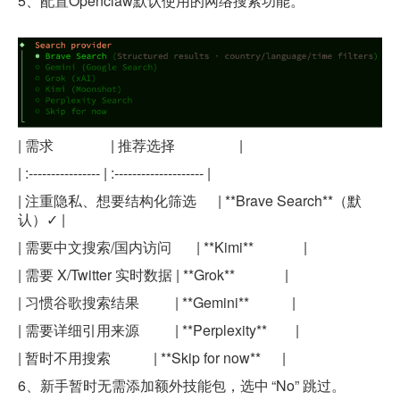
5
、配置
Openclaw
默认使用的网络搜索功能。
|
需求
|
推荐选择
|
| :---------------- | :-------------------- |
|
注重隐私、想要结构化筛选
| **Brave Search**
（默
认）✓
|
|
需要中文搜索
/
国内访问
| **Kimi** |
|
需要
X/Twitter
实时数据
| **Grok** |
|
习惯谷歌搜索结果
| **Gemini** |
|
需要详细引用来源
| **Perplexity** |
|
暂时不用搜索
| **Skip for now** |
6
、
新手暂时无需添加额外技能包，选中
“No”
跳过。