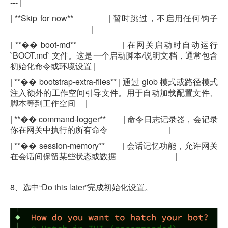
--- |
| **Skip for now** |
暂时跳过，不启用任何钩子
|
| **
��
boot-md** |
在网关启动时自动运行
`BOOT.md`
文件。这是一个启动脚本
/
说明文档，通常包含
初始化命令或环境设置
|
| **
��
bootstrap-extra-files** |
通过
glob
模式或路径模式
注入额外的工作空间引导文件。用于自动加载配置文件、
脚本等到工作空间
|
| **
��
command-logger** |
命令日志记录器，会记录
你在网关中执行的所有命令
|
| **
��
session-memory** |
会话记忆功能，允许网关
在会话间保留某些状态或数据
|
8
、
选中
“Do this later”
完成
初始化设置
。