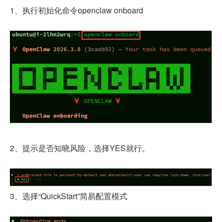
域名注册
1
、执行初始化命令
openclaw onboard
虚拟主机
企业邮箱
SSL证书
云主机
客服中心
企业文化
2
、
提示是否知晓风险，选择
YES
就行。
3、
选择
“QuickStart”
简易配置模式