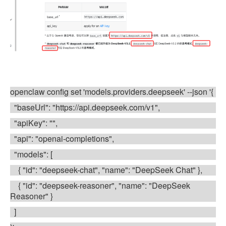
openclaw config set 'models.providers.deepseek' --json '{
"baseUrl": "https://api.deepseek.com/v1",
"apiKey": "",
"api": "openai-completions",
"models": [
{ "id": "deepseek-chat", "name": "DeepSeek Chat" },
{ "id": "deepseek-reasoner", "name": "DeepSeek
Reasoner" }
]