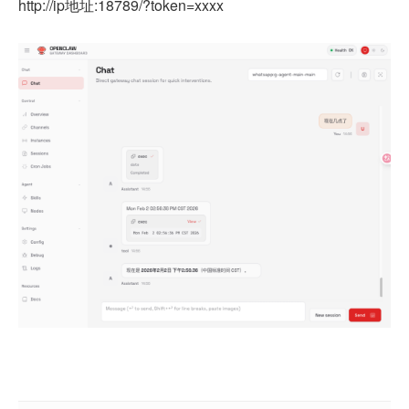
http://ip
地址
:18789/?token=xxxx