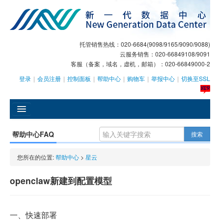
托管销售热线：020-6684(9098/9165/9090/9088)
云服务销售：020-66849108/9091
客服（备案，域名，虚机，邮箱）：020-66849000-2
登录
|
会员注册
|
控制面板
|
帮助中心
|
购物车
|
举报中心
|
切换至SSL
󰄫
帮助中心FAQ
搜索
GEO
您所在的位置:
帮助中心
>
星云
AI客服
openclaw新建到配置模型
大模型服务
主机托管
一、快速部署