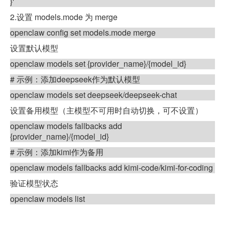
}'
2.
设置
models.mode
为
merge
openclaw config set models.mode merge
设置默认模型
openclaw models set {provider_name}/{model_id}
#
示例：添加
deepseek
作为默认模型
openclaw models set deepseek/deepseek-chat
设置备用模型（主模型不可用时自动切换，可不设置）
openclaw models fallbacks add
{provider_name}/{model_id}
#
示例：添加
kimi
作为备用
openclaw models fallbacks add kimi-code/kimi-for-coding
验证模型状态
openclaw models list