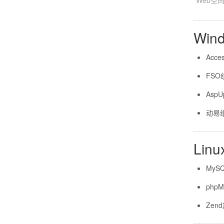
Web空间
Wi
Acc
FSO
AspU
动易
Li
MyS
php
Zen