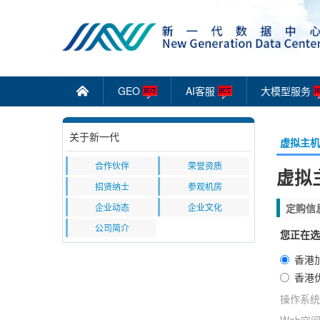
GEO
AI客服
大模型服务
󰄫
关于新一代
虚拟主机
合作伙伴
荣誉资质
虚拟主
招贤纳士
参观机房
企业动态
企业文化
定购信
公司简介
您正在选
香港
香港
操作系统