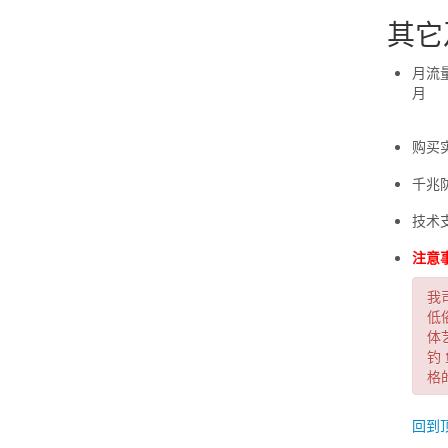
其它
月流量
月
购买
千兆
技术支持
注意
我
低
体
钓
格
回到