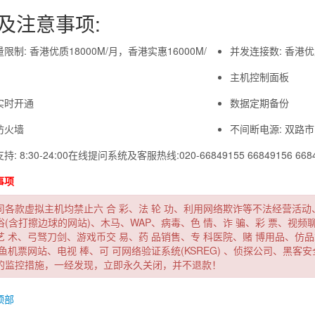
及注意事项:
限制: 香港优质18000M/月，香港实惠16000M/
并发连接数: 香港优
主机控制面板
实时开通
数据定期备份
防火墙
不间断电源: 双路市
: 8:30-24:00在线提问系统及客服热线:020-66849155 66849156 668
事项
司各款虚拟主机均禁止六 合
彩、法
轮 功、利用网络欺诈等不法经营活
俗(含打擦边球的网站)、木马、WAP、病毒、色
情、诈
骗、彩
票、视频
艺
术、弓驽刀剑、游戏币交
易、药
品销售、专
科医院、赌
博用品、仿品
鱼机票网站、电视
棒、可
可网络验证系统(KSREG)
、侦探公司、黑客安
的监控措施，一经发现，立即永久关闭，并不退款！
顶部