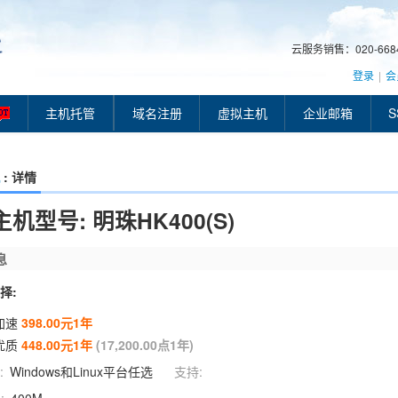
云服务销售：020-66849
登录
|
会
主机托管
域名注册
虚拟主机
企业邮箱
S
: 详情
机型号: 明珠HK400(S)
息
择:
加速
398.00元1年
优质
448.00元1年
(17,200.00点1年)
:
Windows和Linux平台任选
支持: