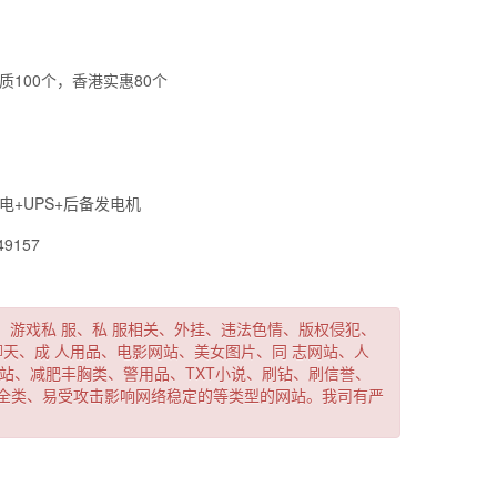
质100个，香港实惠80个
新一代官网
电+UPS+后备发电机
49157
动、游戏私
服、私
服相关、外挂、违法色情、版权侵犯、
聊天、成
人用品、电影网站、美女图片、同
志网站、人
站、减肥丰胸类、警用品、TXT小说、刷钻、刷信誉、
全类、易受攻击影响网络稳定的等类型的网站。我司有严