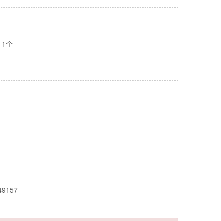
 1个
新一代官网
49157