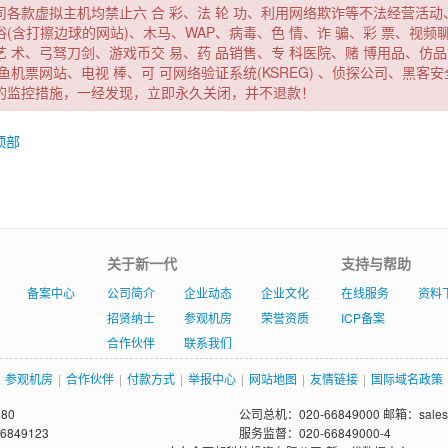
司各款虚拟主机均禁止六 合
彩、法
轮 功、利用网络欺诈等不法经营活
俗(含打擦边球的网站)、木马、WAP、病毒、色
情、诈
骗、彩
票、视频
艺
术、弓驽刀剑、游戏币交
易、药
品销售、专
科医院、赌
博用品、仿品
鱼机票网站、电视
棒、可
可网络验证系统(KSREG)
、侦探公司、黑客安
的监控措施，一经发现，立即永久关闭，并不退款！
顶部
关于新一代
支持与帮助
备案中心
公司简介
企业动态
企业文化
在线服务
资料
招贤纳士
参观机房
荣誉资质
ICP备案
合作伙伴
联系我们
参观机房
|
合作伙伴
|
付款方式
|
举报中心
|
网站地图
|
友情链接
|
国际域名政策
80
公司总机：020-66849000 邮箱：sales@
6849123
服务监督：020-66849000-4