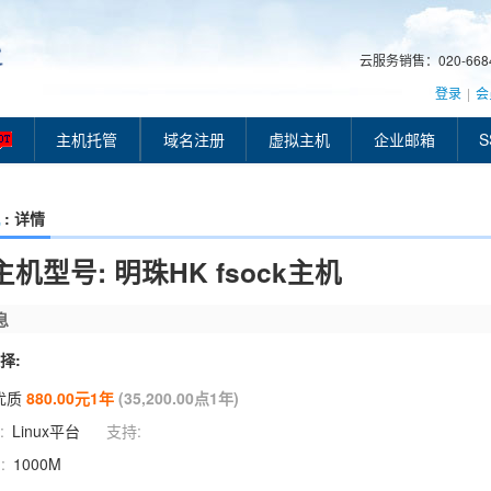
云服务销售：020-66849
登录
|
会
主机托管
域名注册
虚拟主机
企业邮箱
S
: 详情
机型号: 明珠HK fsock主机
息
择:
优质
880.00元1年
(35,200.00点1年)
:
Linux平台
支持:
:
1000M