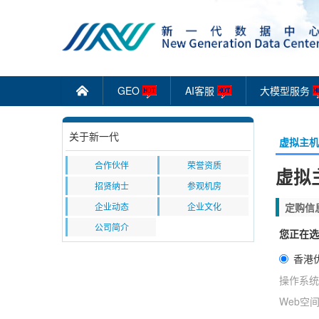
GEO
AI客服
大模型服务
󰄫
关于新一代
虚拟主机
合作伙伴
荣誉资质
虚拟主
招贤纳士
参观机房
企业动态
企业文化
定购信
公司简介
您正在选
香港
操作系统
Web空间