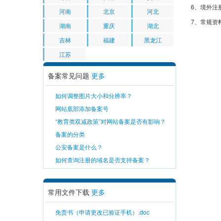
6、境外注
河南
北京
河北
7、常规资
湖南
重庆
湖北
吉林
福建
黑龙江
江苏
备案常见问题
更多
如何调整图片大小和分辨率？
网站底部添加备案号
“教育类双减政策”对网站备案是否有影响？
备案的分类
公安备案是什么？
如何查询注册的域名是否支持备案？
常用文件下载
更多
免责书（申请更改已验证手机）.doc