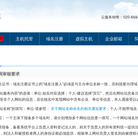
云服务销售：020-66849
主机托管
域名注册
虚拟主机
企业邮箱
S
局审核要求
名证书：域名注册证书上的"域名注册人"必须是与主办单位名称一致，否则就要办理域
网站服务内容"的选项：单位-如实对应选择；个人-建议选择"其它"，然后在网站信息
等非个人网站的信息，若在核实中发现网站中含有企业、单位等信息，本人愿接受以
网站名称"的填写：单位-请参照：
关于网站名称命名的相关通知要求
；个人-不能带地
写：一个主体下报备多个域名时，请分别增加多个网站信息逐一填写，一个网站域名
质报备，备案系统平台上负责人资料登记法人的，则关于负责人的所有资料统一提供
，则法人和被授权者两人的身份证都必须提供，核验单上网站负责人签名则由被授权