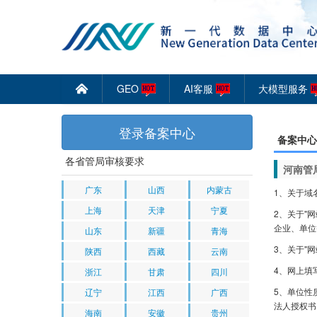
GEO
AI客服
大模型服务
󰄫
登录备案中心
备案中心
各省管局审核要求
河南管
广东
山西
内蒙古
1、关于域
上海
天津
宁夏
2、关于"
企业、单位
山东
新疆
青海
3、关于"
陕西
西藏
云南
4、网上填
浙江
甘肃
四川
5、单位性
辽宁
江西
广西
法人授权书
海南
安徽
贵州