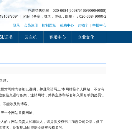
托管销售热线：020-6684(9098/9165/9090/9088)
108/9091
|
客服（备案，域名，虚机，邮箱）：020-66849000-2
登录
|
会员注册
|
控制面板
|
帮助中心
|
购物车
|
举报中心
SL证书
云主机
客服中心
企业文化
名过。
备注栏对网站内容加以说明，并且承诺写上"本网站是个人网站，不含有
虚假信息进行备案，注销网站，并将主体和域名加入黑名单的处罚"。
名，不能涉及到博客。
对应一个网站首页网址。
法人的；网站负责人如非法人，请提供授权书并加盖公司公章，做了
者签名，备案现场拍照则提供被授权者的。