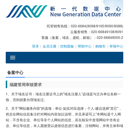
托管销售热线：020-6684(9098/9165/9090/9088)
云服务销售：020-66849108/9091
客服（备案，域名，虚机，邮箱）：020-66849000-2
登录
|
会员注册
|
控制面板
|
帮助中心
|
购物车
|
举报中心
󰄫
备案中心
GEO
福建管局审核要求
AI客服
1、关于域名证书：域名注册证书上的"域名注册人"必须是与主办单位名称一
致，否则就要办理域名过。
大模型服务
2、关于"网站服务内容"的选项：单位-如实对应选择；个人-建议选择"其它"，
然后在网站信息备注栏对网站内容加以说明，并且承诺写上"本网站是个人网
主机托管
站，不含有企业、单位等非个人网站的信息，若在核实中发现网站中含有企
业、单位等信息，本人愿接受以虚假信息进行备案，注销网站，并将主体和域
域名注册