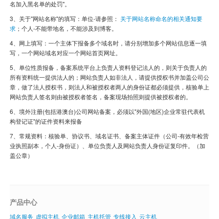
名加入黑名单的处罚"。
虚拟主机
3、关于"网站名称"的填写：单位-请参照：
关于网站名称命名的相关通知要
求
；个人-不能带地名，不能涉及到博客。
企业邮箱
4、网上填写：一个主体下报备多个域名时，请分别增加多个网站信息逐一填
写，一个网站域名对应一个网站首页网址。
SSL证书
5、单位性质报备，备案系统平台上负责人资料登记法人的，则关于负责人的
云主机
所有资料统一提供法人的；网站负责人如非法人，请提供授权书并加盖公司公
章，做了法人授权书，则法人和被授权者两人的身份证都必须提供，核验单上
客服中心
网站负责人签名则由被授权者签名，备案现场拍照则提供被授权者的。
6、境外注册(包括港澳台)公司网站备案，必须以"外国(地区)企业常驻代表机
企业文化
构登记证"的证件资料来报备
7、常规资料：核验单、协议书、域名证书、备案主体证件（公司-有效年检营
业执照副本，个人-身份证）、单位负责人及网站负责人身份证复印件。（加
盖公章）
产品中心
域名服务
虚拟主机
企业邮箱
主机托管
专线接入
云主机