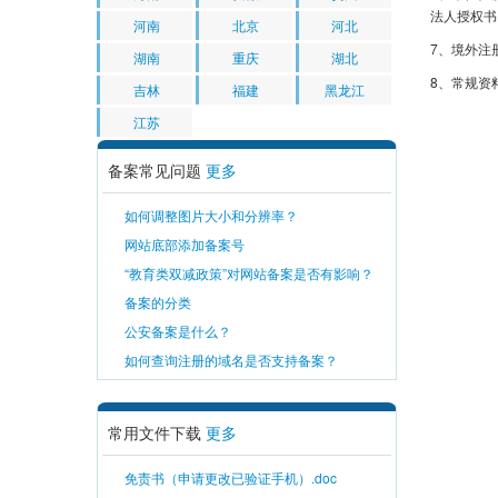
法人授权书
河南
北京
河北
7、境外注
湖南
重庆
湖北
8、常规资
吉林
福建
黑龙江
江苏
备案常见问题
更多
如何调整图片大小和分辨率？
网站底部添加备案号
“教育类双减政策”对网站备案是否有影响？
备案的分类
公安备案是什么？
如何查询注册的域名是否支持备案？
常用文件下载
更多
免责书（申请更改已验证手机）.doc