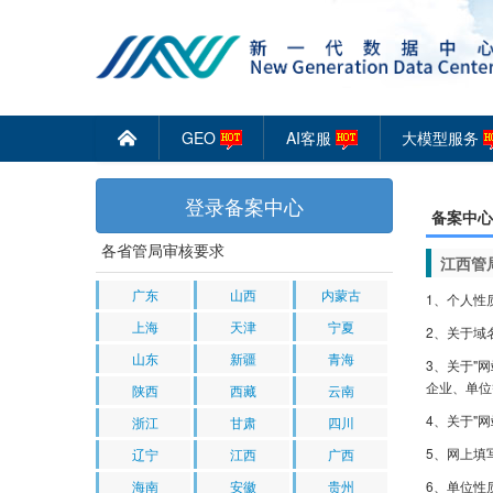
GEO
AI客服
大模型服务
󰄫
登录备案中心
备案中心
各省管局审核要求
江西管
广东
山西
内蒙古
1、个人性
上海
天津
宁夏
2、关于域
山东
新疆
青海
3、关于"
企业、单位
陕西
西藏
云南
4、关于"
浙江
甘肃
四川
5、网上填
辽宁
江西
广西
海南
安徽
贵州
6、单位性