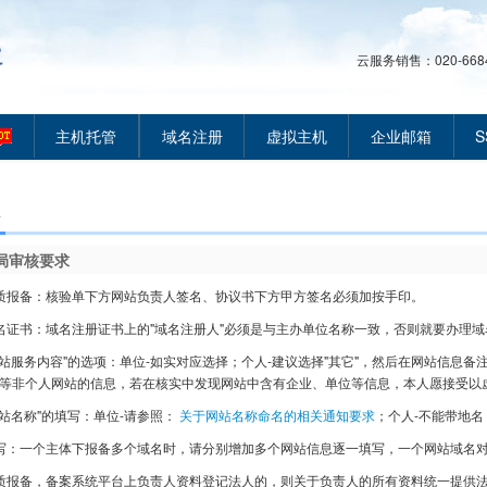
云服务销售：020-66849
主机托管
域名注册
虚拟主机
企业邮箱
S
局审核要求
质报备：核验单下方网站负责人签名、协议书下方甲方签名必须加按手印。
名证书：域名注册证书上的"域名注册人"必须是与主办单位名称一致，否则就要办理域
网站服务内容"的选项：单位-如实对应选择；个人-建议选择"其它"，然后在网站信息
等非个人网站的信息，若在核实中发现网站中含有企业、单位等信息，本人愿接受以
网站名称"的填写：单位-请参照：
关于网站名称命名的相关通知要求
；个人-不能带地
写：一个主体下报备多个域名时，请分别增加多个网站信息逐一填写，一个网站域名
质报备，备案系统平台上负责人资料登记法人的，则关于负责人的所有资料统一提供