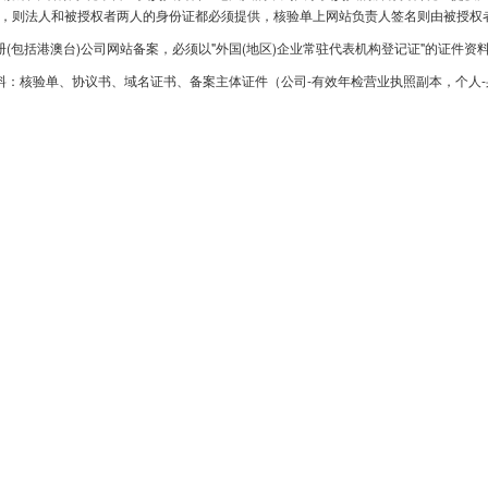
，则法人和被授权者两人的身份证都必须提供，核验单上网站负责人签名则由被授权
册(包括港澳台)公司网站备案，必须以"外国(地区)企业常驻代表机构登记证"的证件资
料：核验单、协议书、域名证书、备案主体证件（公司-有效年检营业执照副本，个人