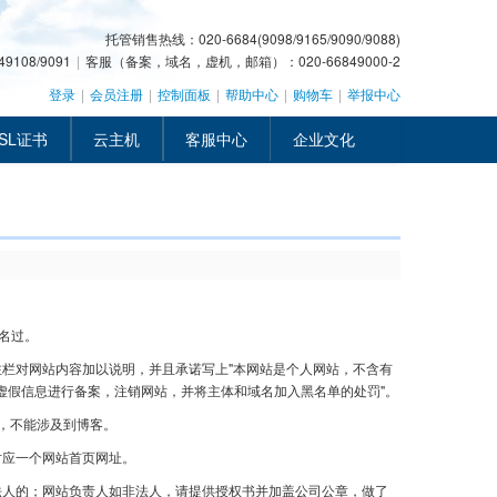
托管销售热线：020-6684(9098/9165/9090/9088)
108/9091
|
客服（备案，域名，虚机，邮箱）：020-66849000-2
登录
|
会员注册
|
控制面板
|
帮助中心
|
购物车
|
举报中心
SL证书
云主机
客服中心
企业文化
名过。
备注栏对网站内容加以说明，并且承诺写上"本网站是个人网站，不含有
虚假信息进行备案，注销网站，并将主体和域名加入黑名单的处罚"。
名，不能涉及到博客。
对应一个网站首页网址。
法人的；网站负责人如非法人，请提供授权书并加盖公司公章，做了