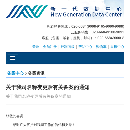
托管销售热线：020-6684(9098/9165/9090/9088)
云服务销售：020-66849108/9091
客服（备案，域名，虚机，邮箱）：020-66849000-2
登录
|
会员注册
|
控制面板
|
帮助中心
|
购物车
|
举报中心
󰄫
备案中心
> 备案资讯
GEO
关于我司名称变更后有关备案的通知
AI客服
关于我司名称变更后有关备案的通知
大模型服务
主机托管
尊敬的会员：
感谢广大客户对我司工作的信任和支持！
域名注册