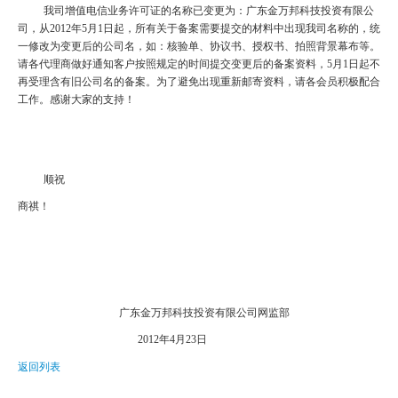
我司增值电信业务许可证的名称已变更为：广东金万邦科技投资有限公
虚拟主机
司，从
2012
年
5
月
1
日起，所有关于备案需要提交的材料中出现我司名称的，统
一修改为变更后的公司名，如：核验单、协议书、授权书、拍照背景幕布等。
企业邮箱
请各代理商做好通知客户按照规定的时间提交变更后的备案资料，
5
月
1
日起不
再受理含有旧公司名的备案。为了避免出现重新邮寄资料，请各会员积极配合
SSL证书
工作。感谢大家的支持！
云主机
客服中心
顺祝
企业文化
商祺！
广东金万邦科技投资有限公司网监部
2012
年
4
月
23
日
返回列表