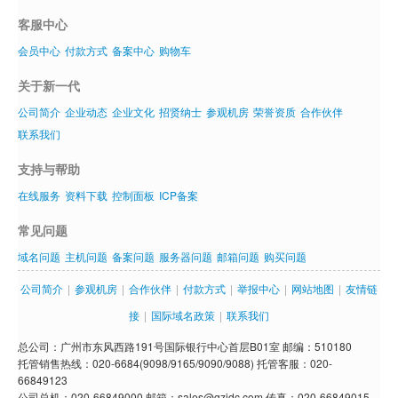
客服中心
会员中心
付款方式
备案中心
购物车
关于新一代
公司简介
企业动态
企业文化
招贤纳士
参观机房
荣誉资质
合作伙伴
联系我们
支持与帮助
在线服务
资料下载
控制面板
ICP备案
常见问题
域名问题
主机问题
备案问题
服务器问题
邮箱问题
购买问题
公司简介
|
参观机房
|
合作伙伴
|
付款方式
|
举报中心
|
网站地图
|
友情链
接
|
国际域名政策
|
联系我们
总公司：广州市东风西路191号国际银行中心首层B01室 邮编：510180
托管销售热线：020-6684(9098/9165/9090/9088) 托管客服：020-
66849123
公司总机：020-66849000 邮箱：sales@gzidc.com 传真：020-66849015