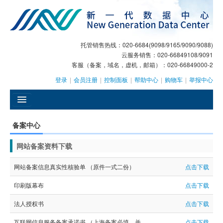
托管销售热线：020-6684(9098/9165/9090/9088)
云服务销售：020-66849108/9091
客服（备案，域名，虚机，邮箱）：020-66849000-2
登录
|
会员注册
|
控制面板
|
帮助中心
|
购物车
|
举报中心
󰄫
备案中心
GEO
网站备案资料下载
AI客服
网站备案信息真实性核验单 （原件一式二份）
点击下载
大模型服务
印刷版幕布
点击下载
主机托管
法人授权书
点击下载
域名注册
互联网信息服务备案承诺书 （上海备案必填，并
点击下载